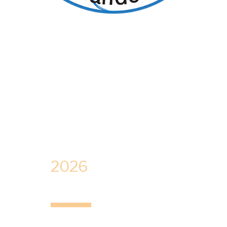
Une aventure qui
continue…
Championnat
de France de
Montgolfières
2026
à
Marmande