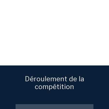
Toute la population
aérostatique réunie
offrira au public un
spectacle entre terre
et ciel !
Déroulement de la
compétition